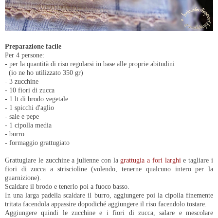
Preparazione facile
Per 4 persone:
- per la quantità di riso regolarsi in base alle proprie abitudini
(io ne ho utilizzato 350 gr)
- 3 zucchine
- 10 fiori di zucca
- 1 lt di brodo vegetale
- 1 spicchi d'aglio
- sale e pepe
- 1 cipolla media
- burro
- formaggio grattugiato
Grattugiare le zucchine a julienne con la
grattugia a fori larghi
e tagliare i
fiori di zucca a striscioline (volendo, tenerne qualcuno intero per la
guarnizione).
Scaldare il brodo e tenerlo poi a fuoco basso.
In una larga padella scaldare il burro, aggiungere poi la cipolla finemente
tritata facendola appassire dopodiché aggiungere il riso facendolo tostare.
Aggiungere quindi le zucchine e i fiori di zucca, salare e mescolare