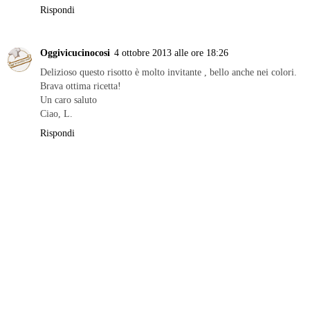
giovanna bianco
1 ottobre 2013 alle ore 00:23
Lo mangio sempre con molto piacere e il tuo è molto invitante.
Bravissima.
Ti seguo su bloglovin
Rispondi
Oggivicucinocosi
4 ottobre 2013 alle ore 18:26
Delizioso questo risotto è molto invitante , bello anche nei colori.
Brava ottima ricetta!
Un caro saluto
Ciao, L.
Rispondi