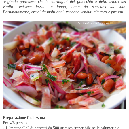
originale prevedeva che le cartilagini del ginocchio e dello stinco del
vitello venissero lessate a lungo, tanto da staccarsi da sole.
Fortunatamente, ormai da molti anni, vengono venduti già cotti e pressati.
Preparazione facilissima
Per 4/6 persone:
- 1 "mattonella" di nervetti da 500 gr circa (reperibile nelle salumerie e