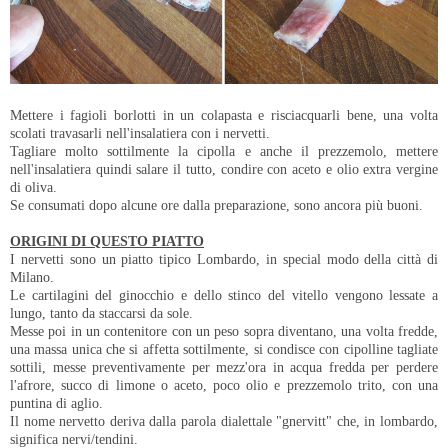
Mettere i fagioli borlotti in un colapasta e risciacquarli bene, una volta
scolati travasarli nell'insalatiera con i nervetti.
Tagliare molto sottilmente la cipolla e anche il prezzemolo, mettere
nell'insalatiera quindi salare il tutto, condire con aceto e olio extra vergine
di oliva.
Se consumati dopo alcune ore dalla preparazione, sono ancora più buoni.
ORIGINI DI QUESTO PIATTO
I nervetti sono un piatto tipico Lombardo, in special modo della città di
Milano.
Le cartilagini del ginocchio e dello stinco del vitello vengono lessate a
lungo, tanto da staccarsi da sole.
Messe poi in un contenitore con un peso sopra diventano, una volta fredde,
una massa unica che si affetta sottilmente, si condisce con cipolline tagliate
sottili, messe preventivamente per mezz'ora in acqua fredda per perdere
l'afrore, succo di limone o aceto, poco olio e prezzemolo trito, con una
puntina di aglio.
Il nome nervetto deriva dalla parola dialettale "gnervitt" che, in lombardo,
significa nervi/tendini.