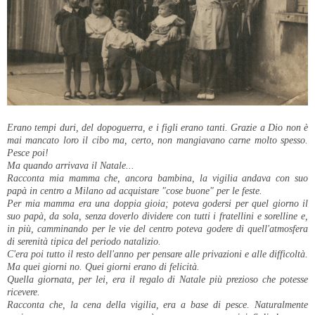
Erano tempi duri, del dopoguerra, e i figli erano tanti. Grazie a Dio non è
mai mancato loro il cibo ma, certo, non mangiavano carne molto spesso.
Pesce poi!
Ma quando arrivava il Natale...
Racconta mia mamma che, ancora bambina, la vigilia andava con suo
papà in centro a Milano ad acquistare "cose buone" per le feste.
Per mia mamma era una doppia gioia; poteva godersi per quel giorno il
suo papà, da sola, senza doverlo dividere con tutti i fratellini e sorelline e,
in più, camminando per le vie del centro poteva godere di quell'atmosfera
di serenità tipica del periodo natalizio.
C'era poi tutto il resto dell'anno per pensare alle privazioni e alle difficoltà.
Ma quei giorni no. Quei giorni erano di felicità.
Quella giornata, per lei, era il regalo di Natale più prezioso che potesse
ricevere.
Racconta che, la cena della vigilia, era a base di pesce. Naturalmente