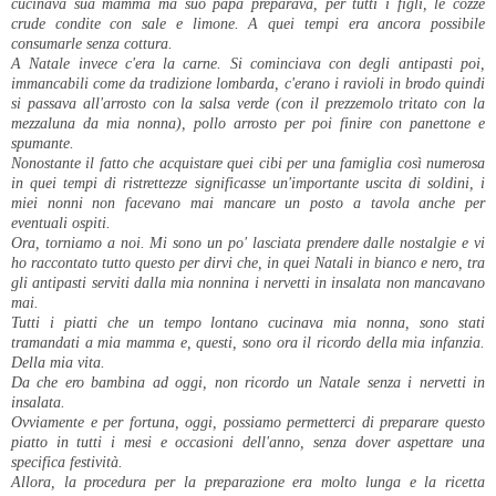
cucinava sua mamma ma suo papà preparava, per tutti i figli, le cozze
crude condite con sale e limone. A quei tempi era ancora possibile
consumarle senza cottura.
A Natale invece c'era la carne. Si cominciava con degli antipasti poi,
immancabili come da tradizione lombarda, c'erano i ravioli in brodo quindi
si passava all'arrosto con la salsa verde (con il prezzemolo tritato con la
mezzaluna da mia nonna), pollo arrosto per poi finire con panettone e
spumante.
Nonostante il fatto che acquistare quei cibi per una famiglia così numerosa
in quei tempi di ristrettezze significasse un'importante uscita di soldini, i
miei nonni non facevano mai mancare un posto a tavola anche per
eventuali ospiti.
Ora, torniamo a noi. Mi sono un po' lasciata prendere dalle nostalgie e vi
ho raccontato tutto questo per dirvi che, in quei Natali in bianco e nero, tra
gli antipasti serviti dalla mia nonnina i nervetti in insalata non mancavano
mai.
Tutti i piatti che un tempo lontano cucinava mia nonna, sono stati
tramandati a mia mamma e, questi, sono ora il ricordo della mia infanzia.
Della mia vita.
Da che ero bambina ad oggi, non ricordo un Natale senza i nervetti in
insalata.
Ovviamente e per fortuna, oggi, possiamo permetterci di preparare questo
piatto in tutti i mesi e occasioni dell'anno, senza dover aspettare una
specifica festività.
Allora, la procedura per la preparazione era molto lunga e la ricetta