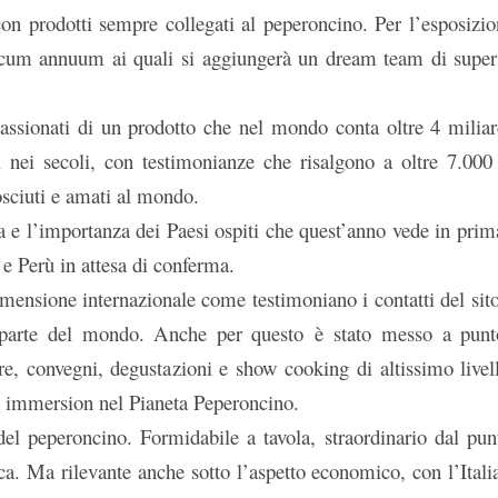
on prodotti sempre collegati al peperoncino. Per l’esposizio
psicum annuum ai quali si aggiungerà un dream team di super
ssionati di un prodotto che nel mondo conta oltre 4 miliar
i nei secoli, con testimonianze che risalgono a oltre 7.000
osciuti e amati al mondo.
 e l’importanza dei Paesi ospiti che quest’anno vede in prima
 Perù in attesa di conferma.
ensione internazionale come testimoniano i contatti del sito
i parte del mondo. Anche per questo è stato messo a pun
e, convegni, degustazioni e show cooking di altissimo livell
full immersion nel Pianeta Peperoncino.
del peperoncino. Formidabile a tavola, straordinario dal pun
tica. Ma rilevante anche sotto l’aspetto economico, con l’Itali