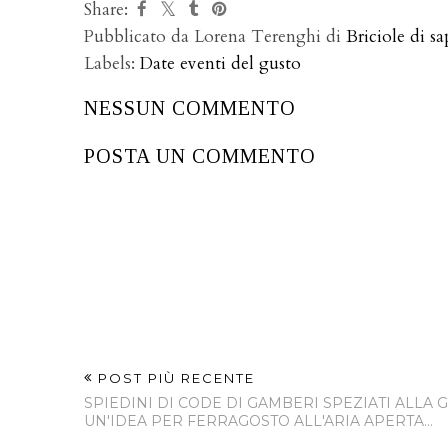
YOU 
IL BONTÀ. DAL
Fasulin
13 AL 16
cun le 
NOVEMBRE
26 e 27 
2020 A
1 novem
CREMONA
3 nov
201
Pizzig
(Cre
Share:
Pubblicato da Lorena Terenghi di
Briciole di sa
Labels:
Date eventi del gusto