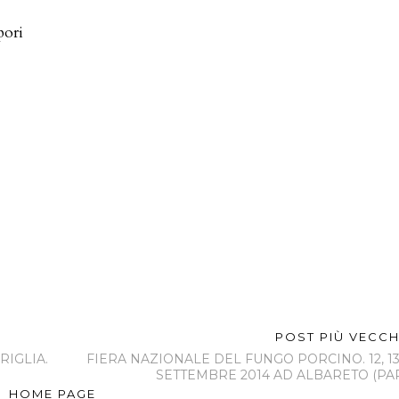
MAY ALSO ENJOY:
I
FRUTTI DEL
CASTELLO. 14
E 15 MAGGIO
 de l’òc
Golositalia &
2022 AL
Cudeghe.
Aliment, dal 22
CASTELLO DI
ottobre,
al 26 febbraio
PADERNA A
bre, 2 e
2020 a
PONTENURE
embre
Montichiari
(PIACENZA)
9 a
(Brescia)
hettone
mona)
pori