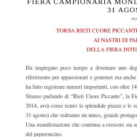
FIERA CAMPIONARIA MOND
31 AGO
ME
TORNA RIETI CUORE PICCANTE
AI NASTRI DI P
DELL
A FIE
RA INTE
Ha impiegato poco tempo a diventare uno degli
riferimento per appassionati e gourmet ma anche 
ha fatto registrare numeri importanti, con oltre 1
Stiamo parlando di “Rieti Cuore Piccante”, la F
2014, avrà come teatro le splendide piazze e le s
31 agosto) che vedranno un unico, grande protagon
Una manifestazione che continua a crescere sia ne
del peperoncino.