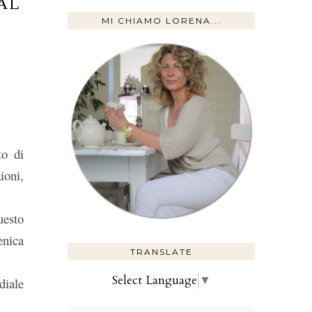
AL
MI CHIAMO LORENA...
to di
ioni,
uesto
enica
TRANSLATE
Select Language
▼
diale