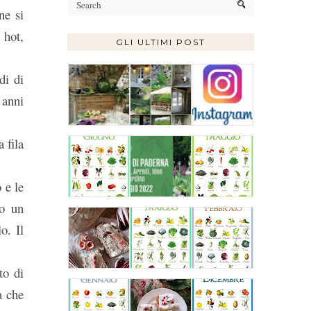
ne si
 hot,
GLI ULTIMI POST
di di
 anni
 fila
 e le
to un
o. Il
to di
a che