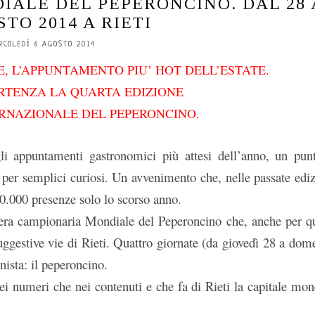
IALE DEL PEPERONCINO. DAL 28 
STO 2014 A RIETI
RCOLEDÌ 6 AGOSTO 2014
, L’APPUNTAMENTO PIU’ HOT DELL’ESTATE.
ARTENZA LA QUARTA EDIZIONE
RNAZIONALE DEL PEPERONCINO.
 appuntamenti gastronomici più attesi dell’anno, un pun
per semplici curiosi. Un avvenimento che, nelle passate ediz
40.000 presenze solo lo scorso anno.
iera campionaria Mondiale del Peperoncino che, anche per q
uggestive vie di Rieti. Quattro giornate (da giovedì 28 a dom
ista: il peperoncino.
i numeri che nei contenuti e che fa di Rieti la capitale mon