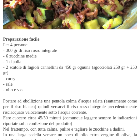
Preparazione facile
Per 4 persone:
- 300 gr di riso rosso integrale
- 6 zucchine medie
- 1 cipolla
- 2 scatole di fagioli cannellini da 450 gr ognuna (sgocciolati 250 gr + 250
gr)
- curry
- sale
- olio e.v.o.
Portare ad ebollizione una pentola colma d'acqua salata (esattamente come
per il riso bianco) quindi versarvi il riso rosso integrale precedentemente
risciacquato velocemente sotto l'acqua corrente.
Fare cuocere circa 45/50 minuti (comunque leggere sempre le indicazioni
riportate sulla confezione del prodotto).
Nel frattempo, con tutta calma, pulire e tagliare le zucchine a dadini.
In una larga padella versare un poco di olio extra vergine di oliva, la