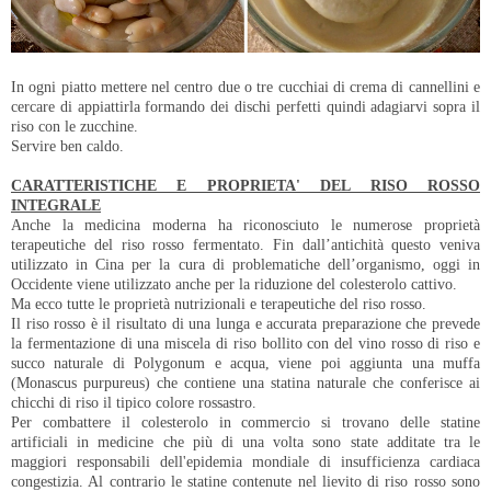
In ogni piatto mettere nel centro due o tre cucchiai di crema di cannellini e
cercare di appiattirla formando dei dischi perfetti quindi adagiarvi sopra il
riso con le zucchine.
Servire ben caldo.
CARATTERISTICHE E PROPRIETA' DEL RISO ROSSO
INTEGRALE
Anche la medicina moderna ha riconosciuto le numerose proprietà
terapeutiche del riso rosso fermentato. Fin dall’antichità questo veniva
utilizzato in Cina per la cura di problematiche dell’organismo, oggi in
Occidente viene utilizzato anche per la riduzione del colesterolo cattivo.
Ma ecco tutte le proprietà nutrizionali e terapeutiche del riso rosso.
Il riso rosso è il risultato di una lunga e accurata preparazione che prevede
la fermentazione di una miscela di riso bollito con del vino rosso di riso e
succo naturale di Polygonum e acqua, viene poi aggiunta una muffa
(Monascus purpureus) che contiene una statina naturale che conferisce ai
chicchi di riso il tipico colore rossastro.
Per combattere il colesterolo in commercio si trovano delle statine
artificiali in medicine che più di una volta sono state additate tra le
maggiori responsabili dell'epidemia mondiale di insufficienza cardiaca
congestizia. Al contrario le statine contenute nel lievito di riso rosso sono