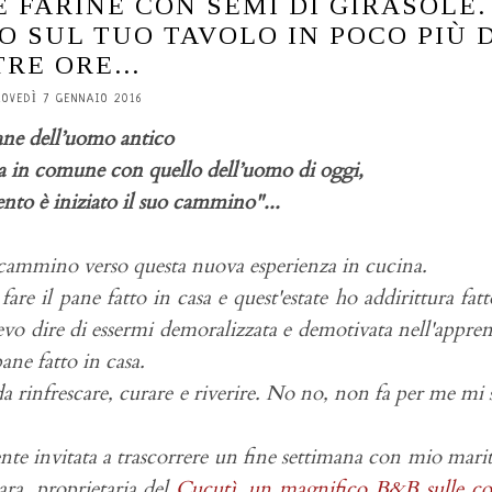
 FARINE CON SEMI DI GIRASOLE.
 SUL TUO TAVOLO IN POCO PIÙ D
TRE ORE...
IOVEDÌ 7 GENNAIO 2016
ane dell’uomo antico
a in comune con quello dell’uomo di oggi,
to è iniziato il suo cammino"...
 cammino verso questa nuova esperienza in cucina.
re il pane fatto in casa e quest'estate ho addirittura fat
vo dire di essermi demoralizzata e demotivata nell'appre
ane fatto in casa.
a rinfrescare, curare e riverire. No no, non fa per me mi
nte invitata a trascorrere un fine settimana con mio mari
ra, proprietaria del
Cucutì, un magnifico B&B sulle co