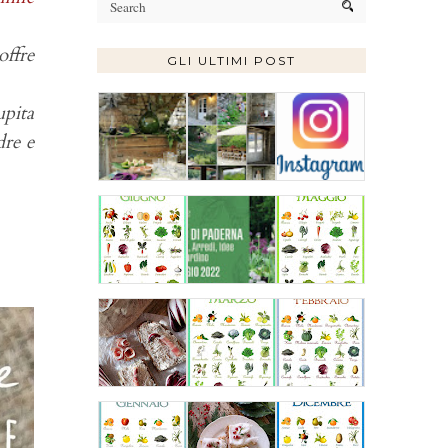
offre
GLI ULTIMI POST
upita
dre e