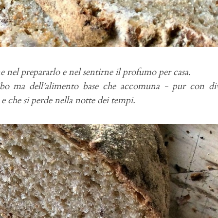
 nel prepararlo e nel sentirne il profumo per casa.
cibo ma dell'alimento base che accomuna - pur con di
e che si perde nella notte dei tempi.