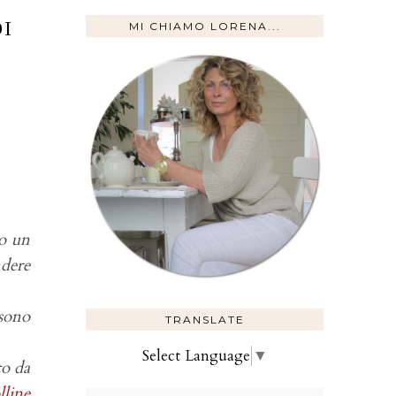
I
MI CHIAMO LORENA...
to un
ndere
 sono
TRANSLATE
Select Language
▼
to da
lline