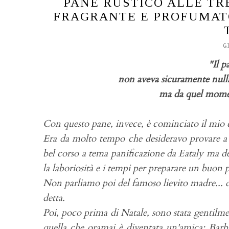
PANE RUSTICO ALLE TRE
FRAGRANTE E PROFUMATO
G
"Il p
non aveva sicuramente null
ma da quel momen
Con questo pane, invece, è cominciato il mio
Era da molto tempo che desideravo provare a fa
bel corso a tema panificazione da Eataly ma de
la laboriosità e i tempi per preparare un buon p
Non parliamo poi del famoso lievito madre... d
detta.
Poi, poco prima di Natale, sono stata gentilme
quella che oramai è diventata un'amica: Barba