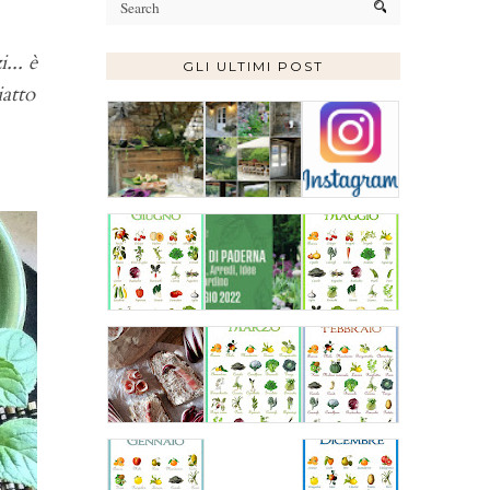
... è
GLI ULTIMI POST
iatto