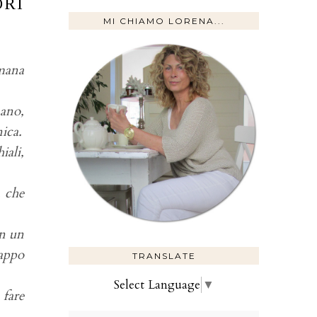
ORI
MI CHIAMO LORENA...
mana
nano,
nica.
iali,
a che
in un
rappo
TRANSLATE
Select Language
▼
 fare