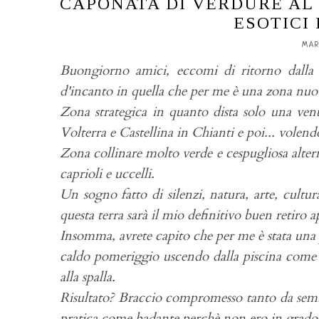
CAPONATA DI VERDURE AL
ESOTICI 
MAR
Buongiorno amici, eccomi di ritorno dalla 
d'incanto in quella che per me è una zona nuov
Zona strategica in quanto dista solo una ven
Volterra e Castellina in Chianti e poi... volen
Zona collinare molto verde e cespugliosa alterna
caprioli e uccelli.
Un sogno fatto di silenzi, natura, arte, cultu
questa terra sarà il mio definitivo buen retiro a
Insomma, avrete capito che per me è stata una 
caldo pomeriggio uscendo dalla piscina come
alla spalla.
Risultato? Braccio compromesso tanto da semb
pratica come badante perchè non ero in grado 