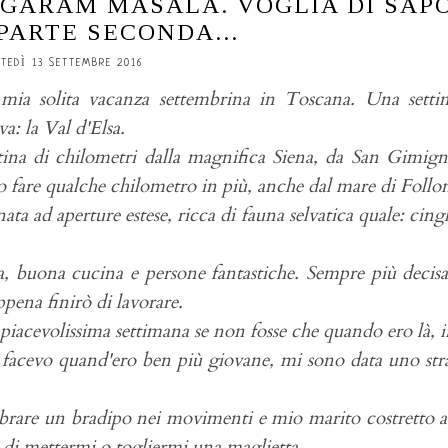
 GARAM MASALA. VOGLIA DI SAP
PARTE SECONDA...
TEDÌ 13 SETTEMBRE 2016
mia solita vacanza settembrina in Toscana. Una setti
a: la Val d'Elsa.
tina di chilometri dalla magnifica Siena, da San Gimig
do fare qualche chilometro in più, anche dal mare di Follo
ta ad aperture estese, ricca di fauna selvatica quale: cingh
ra, buona cucina e persone fantastiche. Sempre più decis
ppena finirò di lavorare.
piacevolissima settimana se non fosse che quando ero là, 
 facevo quand'ero ben più giovane, mi sono data uno st
rare un bradipo nei movimenti e mio marito costretto a
di mettermi o togliermi una maglietta.