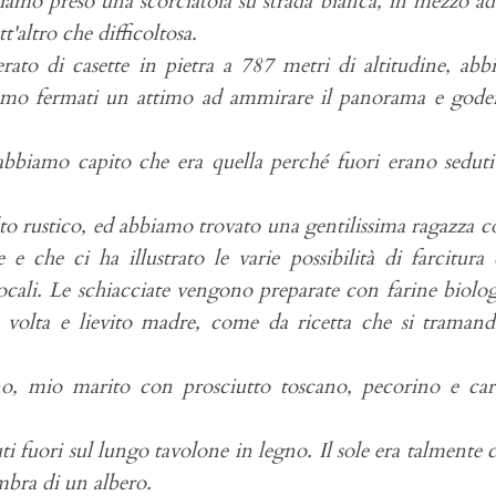
biamo preso una scorciatoia su strada bianca, in mezzo a
t'altro che difficoltosa.
rato di casette in pietra a 787 metri di altitudine, ab
siamo fermati un attimo ad ammirare il panorama e gode
 abbiamo capito che era quella perché fuori erano sedut
o rustico, ed abbiamo trovato una gentilissima ragazza c
 che ci ha illustrato le varie possibilità di farcitura 
ocali. Le schiacciate vengono preparate con farine biolo
 volta e lievito madre, come da ricetta che si traman
o, mio marito con prosciutto toscano, pecorino e car
ti fuori sul lungo tavolone in legno. Il sole era talmente 
mbra di un albero.