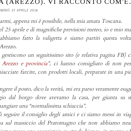
 (AREZZO). VI RACCONTO COM'È.
ENERDÌ 27 APRILE 2018
armi, appena mi è possibile, nella mia amata Toscana.
el 25 aprile e di magnifiche previsioni meteo, io e mio ma
abbiamo fatto la valigetta e siamo partiti questa volt
 Arezzo.
 gestiscono un seguitissimo sito (e relativa pagina FB) c
 Arezzo e provincia
”, ci hanno consigliato di non pe
hiacciate farcite, con prodotti locali, preparate in una pi
gere il posto, dico la verità, mi era parso veramente esag
ggio dal borgo dove avevamo la casa, per giunta su st
angiare una “normalissima schiaccia”.
seguire il consiglio degli amici e ci siamo messi in via
ama sul massiccio del Pratomagno che non abbiamo nea