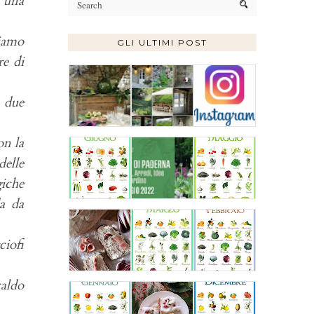
d una
biamo
GLI ULTIMI POST
re di
i due
on la
delle
giche
da da
ciofi
caldo