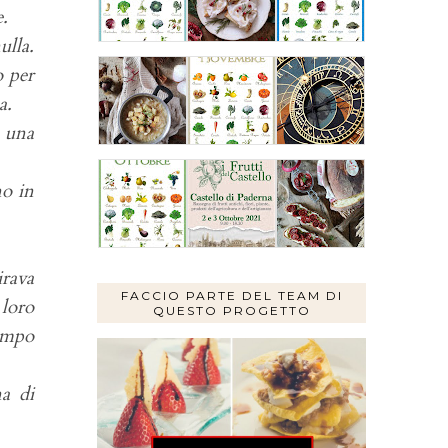
e.
ulla.
o per
ca.
e una
no in
irava
FACCIO PARTE DEL TEAM DI
 loro
QUESTO PROGETTO
tempo
na di