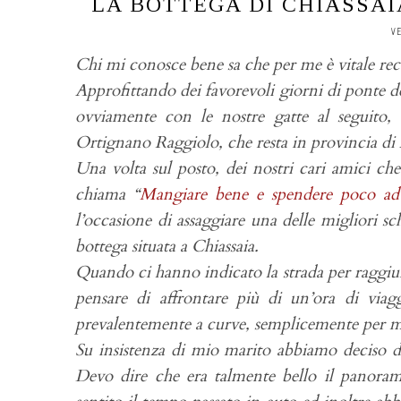
LA BOTTEGA DI CHIASSAIA
V
Chi mi conosce bene sa che per me è vitale rec
Approfittando dei favorevoli giorni di ponte d
ovviamente con le nostre gatte al seguito, 
Ortignano Raggiolo, che resta in provincia di
Una volta sul posto, dei nostri cari amici che
chiama “
Mangiare bene e spendere poco ad
l’occasione di assaggiare una delle migliori sc
bottega situata a Chiassaia.
Quando ci hanno indicato la strada per raggiun
pensare di affrontare più di un’ora di via
prevalentemente a curve, semplicemente per m
Su insistenza di mio marito abbiamo deciso di 
Devo dire che era talmente bello il panor