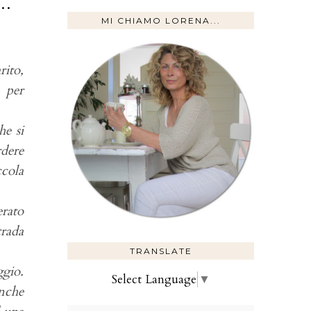
..
MI CHIAMO LORENA...
rito,
a per
he si
rdere
ccola
erato
rada
TRANSLATE
ggio.
Select Language
▼
nche