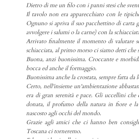
Dietro di me un filo con i panni stesi che sve
Il tavolo non era apparecchiato con le tipiche
Ognuno si apriva il suo pacchettino di carta g
avvolgere i salumi o la carne) con la schiacciata
Arrivato finalmente il momento di valutare se
schiacciata, al primo morso ci siamo detti che s
Buona, anzi buonissima. Croccante e morbida a
bocca ed anche il formaggio.
Buonissima anche la crostata, sempre fatta da l
C
erto, nell'insieme un'ambientazione abbastanz
era di gran serenità e pace. Gli uccellini che
donata, il profumo della natura in fiore e l
nascosto agli occhi del mondo.
Grazie agli amici che ci hanno ben consigli
Toscana ci torneremo.