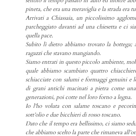
sentito il tempo passato in auto ed inoltre ab
pineta, che era una meraviglia e la strada era tut
Arrivati a Chiassaia, un piccolissimo agglome
parcheggiato davanti ad una chiesetta e ci 
quella pace.
Subito lì dietro abbiamo trovato la bottega;
ragazzi che stavano mangiando.
Siamo entrati in questo piccolo ambiente, molt
quale abbiamo scambiato quattro chiacchiere e
schiacciate con salumi e formaggi genuini e l
di grani antichi macinati a pietra come una
generazioni, poi cotte nel loro forno a legna.
Io l'ho voluta con salame toscano e pecorin
sott’olio e due bicchieri di rosso toscano.
Dato che il tempo era bellissimo, ci siamo sedu
che abbiamo scelto la parte che rimaneva all’o