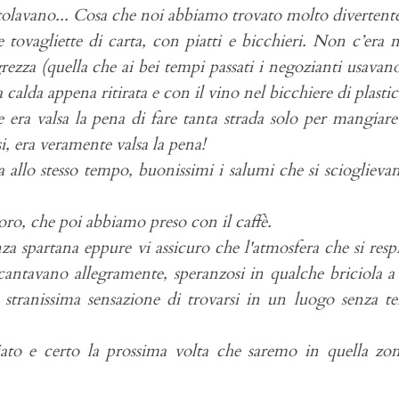
ntolavano... Cosa che noi abbiamo trovato molto divertent
 tovagliette di carta, con piatti e bicchieri. Non c’era n
rezza (quella che ai bei tempi passati i negozianti usavan
 calda appena ritirata e con il vino nel bicchiere di plasti
 era valsa la pena di fare tanta strada solo per mangiar
i, era veramente valsa la pena!
llo stesso tempo, buonissimi i salumi che si scioglieva
oro, che poi abbiamo preso con il caffè.
a spartana eppure vi assicuro che l'atmosfera che si resp
 cantavano allegramente, speranzosi in qualche briciola a
a stranissima sensazione di trovarsi in un luogo senza 
ato e certo la prossima volta che saremo in quella zo