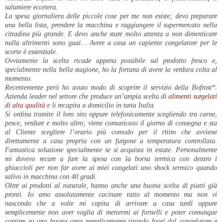
salumiere eccetera.
La spesa giornaliera delle piccole cose per me non esiste; devo preparare
una bella lista, prendere la macchina e raggiungere il supermercato nella
cittadina più grande. E devo anche stare molto attenta a non dimenticare
nulla altrimenti sono guai… Avere a casa un capiente congelatore per le
scorte è essenziale.
Ovviamente la scelta ricade appena possibile sul prodotto fresco e,
specialmente nella bella stagione, ho la fortuna di avere la verdura colta al
momento.
Recentemente però ho avuto modo di scoprire il servizio della Bofrost*.
Azienda leader nel settore che produce un’ampia scelta di
alimenti surgelati
di alta qualità
e li recapita a domicilio in tutta Italia.
Si ordina tramite il loro sito oppure telefonicamente scegliendo tra carne,
pesce, verdure e molto altro; viene comunicato il giorno di consegna e sta
al Cliente scegliere l’orario più comodo per il ritiro che avviene
direttamente a casa propria con un furgone a temperatura controllata.
Fantastica soluzione specialmente se si acquista in estate. Personalmente
mi dovevo recare a fare la spesa con la borsa termica con dentro i
ghiaccioli per non far avere ai miei congelati uno shock termico quando
salivo in macchina con 40 gradi.
Oltre ai prodotti al naturale, hanno anche una buona scelta di piatti già
pronti. Io amo assolutamente cucinare tutto al momento ma non vi
nascondo che a volte mi capita di arrivare a casa tardi oppure
semplicemente non aver voglia di mettermi ai fornelli e poter comunque
contare su una buona cena semplicemente tirando fuori dal congelatore e