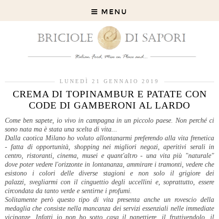
MENU
LUNEDÌ 21 GENNAIO 2019
CREMA DI TOPINAMBUR E PATATE CON
CODE DI GAMBERONI AL LARDO
Come ben sapete, io vivo in campagna in un piccolo paese. Non perché ci
sono nata ma è stata una scelta di vita...
Dalla caotica Milano ho voluto allontanarmi preferendo alla vita frenetica
- fatta di opportunità, shopping nei migliori negozi, aperitivi serali in
centro, ristoranti, cinema, musei e quant'altro - una vita più "naturale"
dove poter vedere l'orizzonte in lontananza, ammirare i tramonti, vedere che
esistono i colori delle diverse stagioni e non solo il grigiore dei
palazzi, svegliarmi con il cinguettio degli uccellini e, soprattutto, essere
circondata da tanto verde e sentirne i profumi.
Solitamente però questo tipo di vita presenta anche un rovescio della
medaglia che consiste nella mancanza dei servizi essenziali nelle immediate
vicinanze. Infatti io non ho sotto casa il panettiere, il fruttivendolo, il