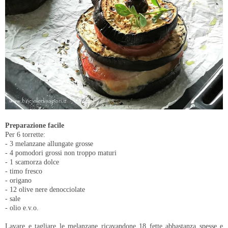
Preparazione facile
Per 6 torrette:
- 3 melanzane allungate grosse
- 4 pomodori grossi non troppo maturi
- 1 scamorza dolce
- timo fresco
- origano
- 12 olive nere denocciolate
- sale
- olio e.v.o.
Lavare e tagliare le melanzane ricavandone 18 fette abbastanza spesse e