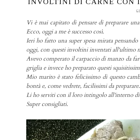
INVOLTINI DI CARNE CON 
G
Vi è mai capitato di pensare di preparare un
Ecco, oggi a me è successo così.
Ieri ho fatto una super spesa mirata pensando a
oggi, con questi involtini inventati all'ultimo
Avevo comperato il carpaccio di manzo da fare c
griglia e invece ho preparato questi squisitissi
Mio marito è stato felicissimo di questo cam
bontà e, come vedrete, facilissimi da preparare.
Li ho serviti con il loro intingolo all'interno di
Super consigliati.