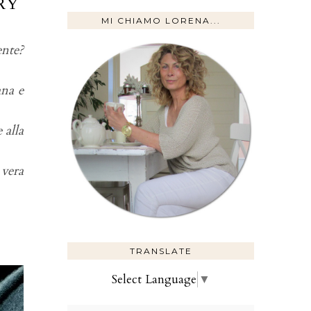
RY
MI CHIAMO LORENA...
ente?
ana e
 alla
 vera
TRANSLATE
Select Language
▼