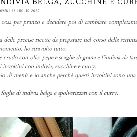
INDIVIA BELGA, ZUCCHINE E CUR
IOVEDÌ 16 LUGLIO 2020
a cosa per pranzo e decidere poi di cambiare completam
 delle precise ricette da preparare nel corso della settim
 momento, ho stravolto tutto.
rudo con olio, pepe e scaglie di grana e l'indivia da fare
mi involtini con indivia, zucchine e curry.
bio di menù e io anche perché questi involtini sono una
 foglie di indivia belga e spolverizzati con il curry.