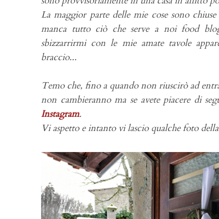
sono provvisoriamente in una casa in affitto po
La maggior parte delle mie cose sono chiuse i
manca tutto ciò che serve a noi food blo
sbizzarrirmi con le mie amate tavole appa
braccio...
Temo che, fino a quando non riuscirò ad entrar
non cambieranno ma se avete piacere di segu
Instagram
.
Vi aspetto e intanto vi lascio qualche foto dell