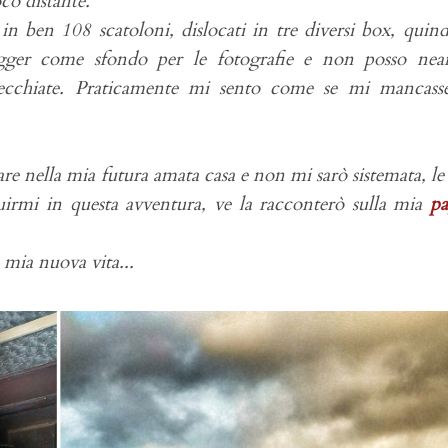
co distante.
n ben 108 scatoloni, dislocati in tre diversi box, quin
gger come sfondo per le fotografie e non posso nea
recchiate. Praticamente mi sento come se mi mancass
e nella mia futura amata casa e non mi sarò sistemata, le
irmi in questa avventura, ve la racconterò sulla mia
pa
a mia nuova vita...