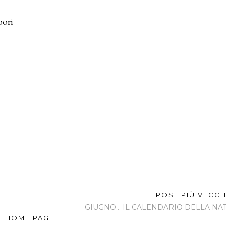
gli di
Casantica di
Caffè con il
cchie
maggio ospita
limone contro il
una mia tavola
mal di testa.
all'aperto
Parola di
esperta...
pori