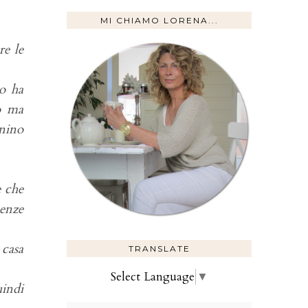
MI CHIAMO LORENA...
re le
io ha
o ma
nnino
e che
senze
 casa
TRANSLATE
Select Language
▼
uindi