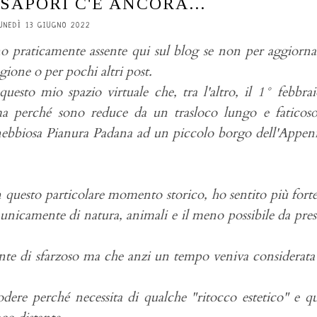
 SAPORI C'È ANCORA...
UNEDÌ 13 GIUGNO 2022
no praticamente assente qui sul blog se non per aggiorna
agione o per pochi altri post.
uesto mio spazio virtuale che, tra l'altro, il 1° febbra
a perché sono reduce da un trasloco lungo e faticos
 nebbiosa Pianura Padana ad un piccolo borgo dell'Appe
in questo particolare momento storico, ho sentito più fort
unicamente di natura, animali e il meno possibile da pre
nte di sfarzoso ma che anzi un tempo veniva considerata
dere perché necessita di qualche "ritocco estetico" e q