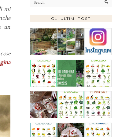
di mi
nche
GLI ULTIMI POST
e un
 cose
gina