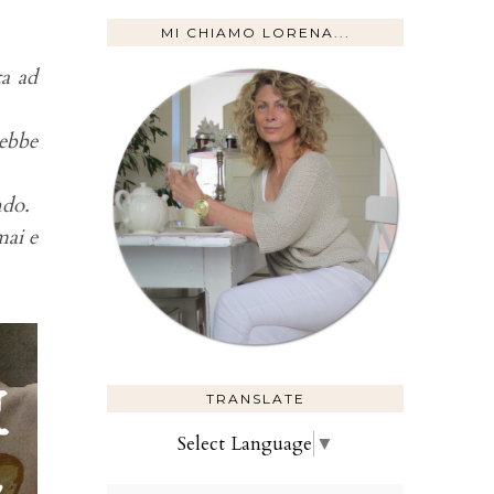
MI CHIAMO LORENA...
ta ad
rebbe
ndo.
mai e
TRANSLATE
Select Language
▼