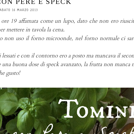
CON PERE E SPECK
ABATO 16 MARZO 2013
alle ore 19 affamata come un lupo, dato che non ero riusci
 mettere in tavola la cena.
 io non uso il forno microonde, nel forno normale ci sa
 lessati e con il contorno ero a posto ma mancava il seco
e una buona dose di speck avanzato, la frutta non manca 
he gusto!