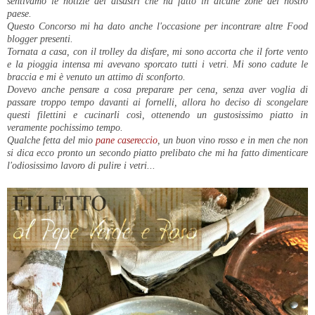
sentivamo le notizie dei disastri che ha fatto in alcune zone del nostro
paese.
Questo Concorso mi ha dato anche l'occasione per incontrare altre Food
blogger presenti.
Tornata a casa, con il trolley da disfare, mi sono accorta che il forte vento
e la pioggia intensa mi avevano sporcato tutti i vetri. Mi sono cadute le
braccia e mi è venuto un attimo di sconforto.
Dovevo anche pensare a cosa preparare per cena, senza aver voglia di
passare troppo tempo davanti ai fornelli, allora ho deciso di scongelare
questi filettini e cucinarli così, ottenendo un gustosissimo piatto in
veramente pochissimo tempo.
Qualche fetta del mio
pane casereccio
, un buon vino rosso e in men che non
si dica ecco pronto un secondo piatto prelibato che mi ha fatto dimenticare
l'odiosissimo lavoro di pulire i vetri...