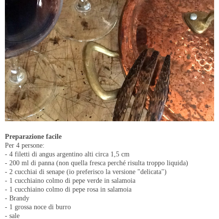
Preparazione facile
Per 4 persone:
- 4 filetti di angus argentino alti circa 1,5 cm
- 200 ml di panna (non quella fresca perché risulta troppo liquida)
- 2 cucchiai di senape (io preferisco la versione "delicata")
- 1 cucchiaino colmo di pepe verde in salamoia
- 1 cucchiaino colmo di pepe rosa in salamoia
- Brandy
- 1 grossa noce di burro
- sale