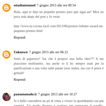
estudianteuned
7 giugno 2013 alle ore 00:54
Hola, aquí te dejo un pequeño premio para que sigas así! Mira un
poco más abajo del post y lo verás.
http://www.tu-cocina-facil.com/2013/06/premio-liebster-award-un-
pequeno-premio.html
Rispondi
Unknown
7 giugno 2013 alle ore 06:22
Semi di papavero? Sai che è proprio una bella idea??? A me
piacciono moltissimo, ma anche io li ho sempre usati per la
panificazione e una volta sulle patate (non male), ma con il pesce è
geniale!
Rispondi
pastaenonsolo.it
7 giugno 2013 alle ore 10:27
Si è bello concedersi un pò di relax e vivere la quotidianità con più
serenità. Un modo diverso e gustoso per preparare il nasello.