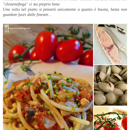
"chissenefrega" ci sta proprio bene.
Una volta nel piatto si penserà unicamente a quanto è buona, basta non
guardare fuori dalle finestre...