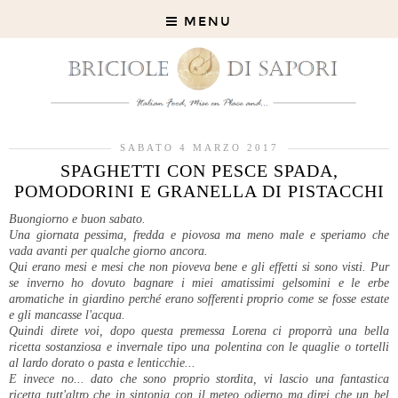
MENU
SABATO 4 MARZO 2017
SPAGHETTI CON PESCE SPADA,
POMODORINI E GRANELLA DI PISTACCHI
Buongiorno e buon sabato.
Una giornata pessima, fredda e piovosa ma meno male e speriamo che
vada avanti per qualche giorno ancora.
Qui erano mesi e mesi che non pioveva bene e gli effetti si sono visti. Pur
se inverno ho dovuto bagnare i miei amatissimi gelsomini e le erbe
aromatiche in giardino perché erano sofferenti proprio come se fosse estate
e gli mancasse l'acqua.
Quindi direte voi, dopo questa premessa Lorena ci proporrà una bella
ricetta sostanziosa e invernale tipo una polentina con le quaglie o tortelli
al lardo dorato o pasta e lenticchie...
E invece no... dato che sono proprio stordita, vi lascio una fantastica
ricetta tutt'altro che in sintonia con il meteo odierno ma direi che un bel