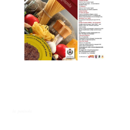
Sabato 17 e dome
nica 18 maggio si svolgerà a Gorgonzola, promossa dalla
locale ProLoco (famosa per l'organizzazione della pluricentenaria Fiera di
Santa Caterina e de La Sagra Nazionale del formaggio Gorgonzola)
VIII edizione di
Sapori d’Italia,
la
portando nelle vie del centro storico
della città diversi prodotti di eccellenza della cucina italiana (
la
Toma di
Lanzo
, gli
arrosticini abruzzesi
,
lo
stufato d’asino con polenta di
Grana
,
sciatt
pizzoccheri e taroz dalla Valtellina
,
arancini e cassate dalla
Sicilia
,
torta di rose
dal
Bresciano
, il
salame di
Montisola
,
formaggi da
tutta
la penisola
e VINI
da Franciacorta,
Pavese, Puglia, Piemonte e
Friuli
).
Ma il
vero piatto forte sarà il Mega - Risotto al Bonarda e pasta di
salame!!!!