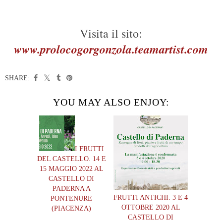
Non resta che riempire tutto il centro storico di Gorgonzola in questi
giorni davvero speciali!!!
Visita il sito:
www.prolocogorgonzola.teamartist.com
SHARE:
YOU MAY ALSO ENJOY:
I FRUTTI
DEL CASTELLO. 14 E
15 MAGGIO 2022 AL
CASTELLO DI
PADERNA A
FRUTTI ANTICHI. 3 E 4
PONTENURE
OTTOBRE 2020 AL
(PIACENZA)
CASTELLO DI