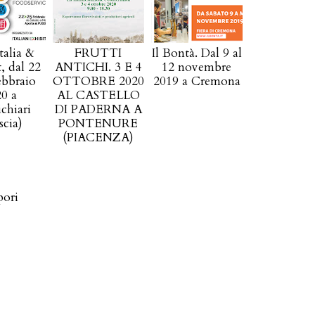
talia &
FRUTTI
Il Bontà. Dal 9 al
, dal 22
ANTICHI. 3 E 4
12 novembre
ebbraio
OTTOBRE 2020
2019 a Cremona
0 a
AL CASTELLO
chiari
DI PADERNA A
scia)
PONTENURE
(PIACENZA)
pori