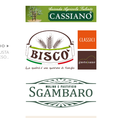
HIO
IUSTA
SO...