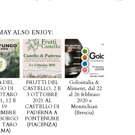
MAY ALSO ENJOY:
A DEL
FRUTTI DEL
Golositalia &
O DI
CASTELLO. 2 E
Aliment, dal 22
OTARO
3 OTTOBRE
al 26 febbraio
11, 12 E
2021 AL
2020 a
 19
CASTELLO DI
Montichiari
EMBRE
PADERNA A
(Brescia)
 BORGO
PONTENURE
I TARO
(PIACENZA)
RMA)