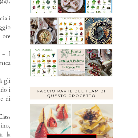
aggi,
ciali
aggio
e ore
 - Il
unica
à gli
ndo i
FACCIO PARTE DEL TEAM DI
QUESTO PROGETTO
te di
lass
vino,
n la