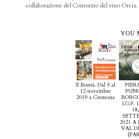
collaborazione del Consorzio del vino Orcia.
YOU 
Il Bontà. Dal 9 al
FIER
12 novembre
FUNG
2019 a Cremona
BORG
I.G.P. 
18,
SETT
2021 A
VAL D
(PA