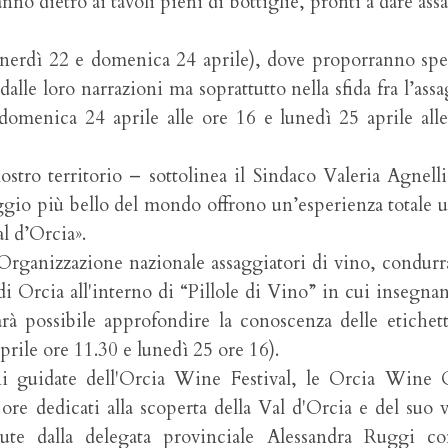
nno dietro ai tavoli pieni di bottiglie, pronti a dare ass
nerdì 22 e domenica 24 aprile), dove proporranno spe
le loro narrazioni ma soprattutto nella sfida fra l’ass
(domenica 24 aprile alle ore 16 e lunedì 25 aprile all
stro territorio – sottolinea il Sindaco Valeria Agnelli
ggio più bello del mondo offrono un’esperienza totale 
l d’Orcia».
ganizzazione nazionale assaggiatori di vino, condurr
di Orcia all'interno di “Pillole di Vino” in cui insegna
arà possibile approfondire la conoscenza delle etichet
prile ore 11.30 e lunedì 25 ore 16).
i guidate dell'Orcia Wine Festival, le Orcia Wine C
 ore dedicati alla scoperta della Val d'Orcia e del suo 
nute dalla delegata provinciale Alessandra Ruggi co