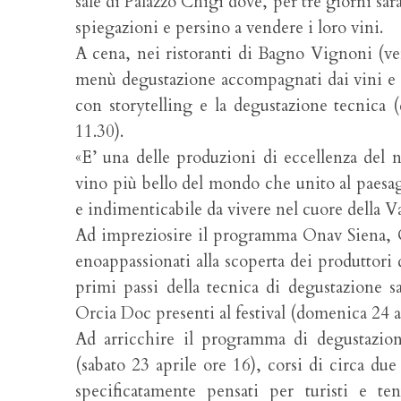
sale di Palazzo Chigi dove, per tre giorni sara
spiegazioni e persino a vendere i loro vini.
A cena, nei ristoranti di Bagno Vignoni (ve
menù degustazione accompagnati dai vini e dal
con storytelling e la degustazione tecnica 
11.30).
«E’ una delle produzioni di eccellenza del no
vino più bello del mondo che unito al paesa
e indimenticabile da vivere nel cuore della Va
Ad impreziosire il programma Onav Siena, Or
enoappassionati alla scoperta dei produttori 
primi passi della tecnica di degustazione s
Orcia Doc presenti al festival (domenica 24 a
Ad arricchire il programma di degustazion
(sabato 23 aprile ore 16), corsi di circa due
specificatamente pensati per turisti e te