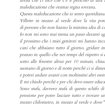
divisa che ci dice che c'è il pericolo di una
maleducazione che oramai regna sovrana.
Questa maleducazione che io sento quotidiana
Villette in mezzo al verde dove la vita pot
di persone che non hanno la minima idea di cosa
Io non mi sono mai messa un passo davanti agli
il prossimo che i miei genitori mi hanno inc
cani che abbaiano tutto il giorno, gridare i
pranzo in quello che nei tempi del rispetto si
sotto alle finestre altrui per 10 minuti, chiu
suonano di giorno e di notte perchè ci si dimenti
e potrei andare avanti con moltissimi altri ese
E mi chiedo perchè e per chi devo essere educata
Sono stufa, davvero stufa di questo schifo d
pensione per poter lasciare tutto e trovare u
mezzo chilometro, in mezzo al verde e dove