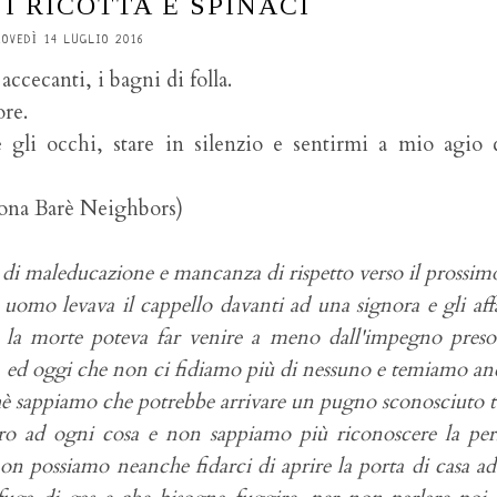
 RICOTTA E SPINACI
IOVEDÌ 14 LUGLIO 2016
ccecanti, i bagni di folla.
ore.
gli occhi, stare in silenzio e sentirmi a mio agio c
na Barè Neighbors)
i maleducazione e mancanza di rispetto verso il prossim
omo levava il cappello davanti ad una signora e gli affa
 la morte poteva far venire a meno dall'impegno preso
ci, ed oggi che non ci fidiamo più di nessuno e temiamo an
chè sappiamo che potrebbe arrivare un pugno sconosciuto 
etro ad ogni cosa e non sappiamo più riconoscere la pe
non possiamo neanche fidarci di aprire la porta di casa a