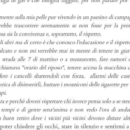
 fuga di gas e che bisogna fuggire, per non parlare poi 
mente sulla mia pelle pur vivendo in un paesino di campa
rebbe trascorrere serenamente se non fosse per la pre
 sia la convivenza e, soprattutto, il rispetto.
 altri ma di certo è che conosco l'educazione e il rispett
ulcato e non mi verrebbe mai in mente di tenere in gia
n strada alle 7 di mattino o a mezzanotte, fare rumori
 chiamava "orario del riposo", tenere accesa la macchina d
dere i cancelli sbattendoli con forza, allarmi delle cas
ca di disinserirli, buttare i mozziconi delle sigarette per 
mpi.
 e perchè dovrei rispettare chi invece pensa solo a se stes
i tempi e di gente senz'anima e non vedo l'ora di anda
n buen retiro dove i vicini più vicini devono distare a
"poter chiudere gli occhi, stare in silenzio e sentirmi 