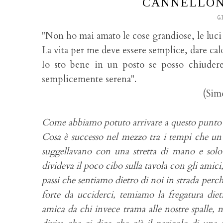
CANNELLONI
G
"Non ho mai amato le cose grandiose, le luci a
La vita per me deve essere semplice, dare cal
Io sto bene in un posto se posso chiudere 
semplicemente serena".
(Simo
Come abbiamo potuto arrivare a questo punto d
Cosa è successo nel mezzo tra i tempi che un u
suggellavano con una stretta di mano e solo
divideva il poco cibo sulla tavola con gli ami
passi che sentiamo dietro di noi in strada per
forte da ucciderci, temiamo la fregatura di
amica da chi invece trama alle nostre spalle, 