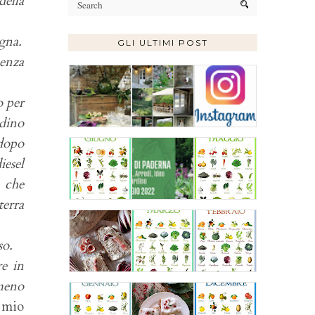
della
gna.
GLI ULTIMI POST
senza
o per
rdino
 dopo
iesel
e che
terra
so.
re in
lmeno
a mio