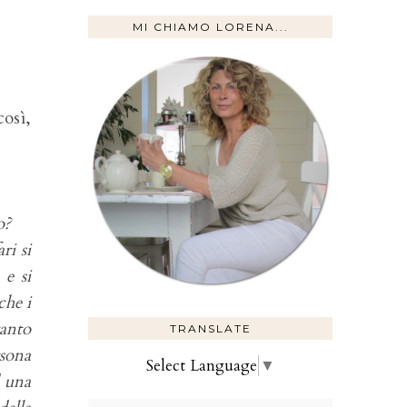
MI CHIAMO LORENA...
osì,
o?
ri si
 e si
che i
tanto
TRANSLATE
rsona
Select Language
▼
d una