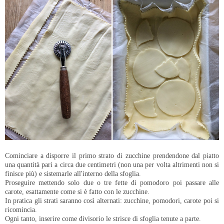
Cominciare a disporre il primo strato di zucchine prendendone dal piatto
una quantità pari a circa due centimetri (non una per volta altrimenti non si
finisce più) e sistemarle all'interno della sfoglia.
Proseguire mettendo solo due o tre fette di pomodoro poi passare alle
carote, esattamente come si è fatto con le zucchine.
In pratica gli strati saranno così alternati: zucchine, pomodori, carote poi si
ricomincia.
Ogni tanto, inserire come divisorio le strisce di sfoglia tenute a parte.