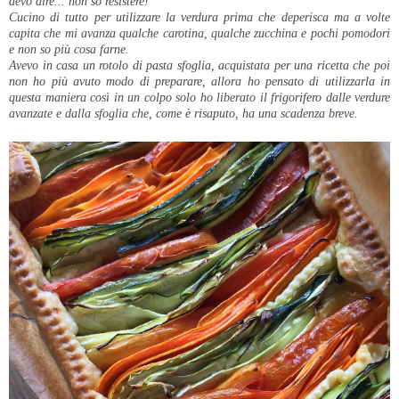
devo dire... non so resistere!
Cucino di tutto per utilizzare la verdura prima che deperisca ma a volte
capita che mi avanza qualche carotina, qualche zucchina e pochi pomodori
e non so più cosa farne.
Avevo in casa un rotolo di pasta sfoglia, acquistata per una ricetta che poi
non ho più avuto modo di preparare, allora ho pensato di utilizzarla in
questa maniera così in un colpo solo ho liberato il frigorifero dalle verdure
avanzate e dalla sfoglia che, come è risaputo, ha una scadenza breve.