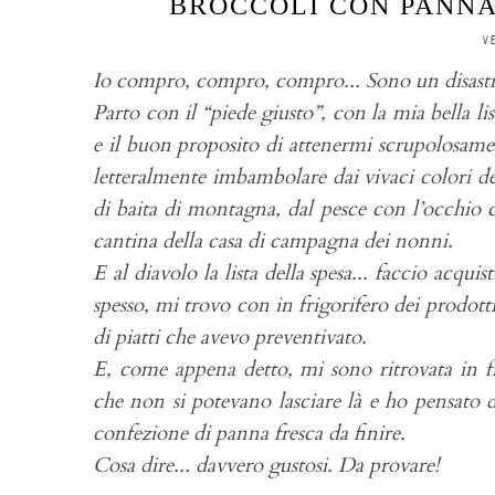
BROCCOLI CON PANNA
V
Io compro, compro, compro... Sono un disastro
Parto con il “piede giusto”, con la mia bella lis
e il buon proposito di attenermi scrupolosamen
letteralmente imbambolare dai vivaci colori de
di baita di montagna, dal pesce con l’occhio 
cantina della casa di campagna dei nonni.
E al diavolo la lista della spesa... faccio acqui
spesso, mi trovo con in frigorifero dei prodott
di piatti che avevo preventivato.
E, come appena detto, mi sono ritrovata in fr
che non si potevano lasciare là e ho pensato d
confezione di panna fresca da finire.
Cosa dire... davvero gustosi. Da provare!