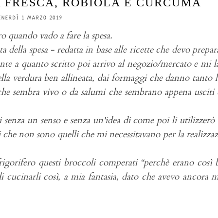
 FRESCA, ROBIOLA E CURCUMA
ENERDÌ 1 MARZO 2019
 quando vado a fare la spesa.
ta della spesa - redatta in base alle ricette che devo prepar
te a quanto scritto poi arrivo al negozio/mercato e mi l
lla verdura ben allineata, dai formaggi che danno tanto l
che sembra vivo o da salumi che sembrano appena usciti 
sti senza un senso e senza un'idea di come poi li utilizzerò 
i che non sono quelli che mi necessitavano per la realizza
igorifero questi broccoli comperati “perchè erano così b
i cucinarli così, a mia fantasia, dato che avevo ancora 