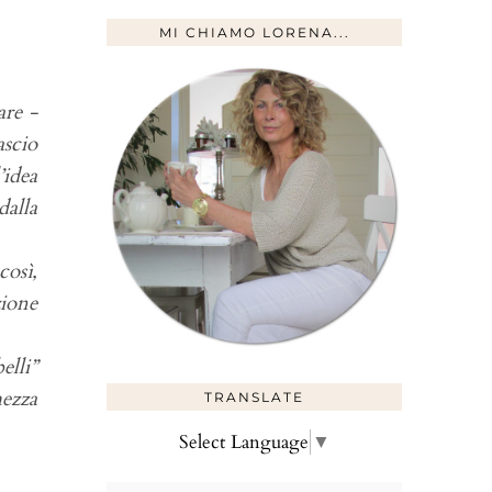
MI CHIAMO LORENA...
are -
ascio
’idea
dalla
così,
zione
elli”
mezza
TRANSLATE
Select Language
▼