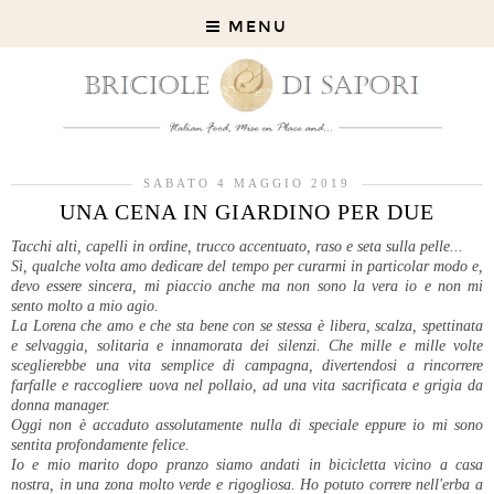
MENU
SABATO 4 MAGGIO 2019
UNA CENA IN GIARDINO PER DUE
Tacchi alti, capelli in ordine, trucco accentuato, raso e seta sulla pelle...
Sì, qualche volta amo dedicare del tempo per curarmi in particolar modo e,
devo essere sincera, mi piaccio anche ma non sono la vera io e non mi
sento molto a mio agio.
La Lorena che amo e che sta bene con se stessa è libera, scalza, spettinata
e selvaggia, solitaria e innamorata dei silenzi. Che mille e mille volte
sceglierebbe una vita semplice di campagna, divertendosi a rincorrere
farfalle e raccogliere uova nel pollaio, ad una vita sacrificata e grigia da
donna manager.
Oggi non è accaduto assolutamente nulla di speciale eppure io mi sono
sentita profondamente felice.
Io e mio marito dopo pranzo siamo andati in bicicletta vicino a casa
nostra, in una zona molto verde e rigogliosa. Ho potuto correre nell'erba a