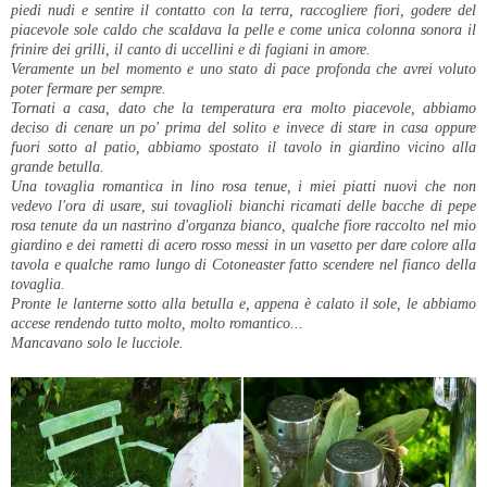
piedi nudi e sentire il contatto con la terra, raccogliere fiori, godere del
piacevole sole caldo che scaldava la pelle e come unica colonna sonora il
frinire dei grilli, il canto di uccellini e di fagiani in amore.
Veramente un bel momento e uno stato di pace profonda che avrei voluto
poter fermare per sempre.
Tornati a casa, dato che la temperatura era molto piacevole, abbiamo
deciso di cenare un po' prima del solito e invece di stare in casa oppure
fuori sotto al patio, abbiamo spostato il tavolo in giardino vicino alla
grande betulla.
Una tovaglia romantica in lino rosa tenue, i miei piatti nuovi che non
vedevo l'ora di usare, sui tovaglioli bianchi ricamati delle bacche di pepe
rosa tenute da un nastrino d'organza bianco, qualche fiore raccolto nel mio
giardino e dei rametti di acero rosso messi in un vasetto per dare colore alla
tavola e qualche ramo lungo di Cotoneaster fatto scendere nel fianco della
tovaglia.
Pronte le lanterne sotto alla betulla e, appena è calato il sole, le abbiamo
accese rendendo tutto molto, molto romantico...
Mancavano solo le lucciole.